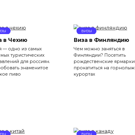
ИЗЫ
ВИЗЫ
а в Чехию
Виза в Финляндию
я — одно из самых
Чем можно заняться в
мых туристических
Финляндии? Посетить
авлений для россиян.
рождественские ярмарки
обовать знаменитое
прокатиться на горнолы
кое пиво
курортах
ИЗЫ
ВИЗЫ