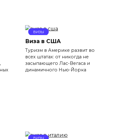
ВИЗЫ
Виза в США
Туризм в Америке развит во
всех штатах: от никогда не
,
засыпающего Лас-Вегаса и
жных
динамичного Нью-Йорка
ВИЗЫ