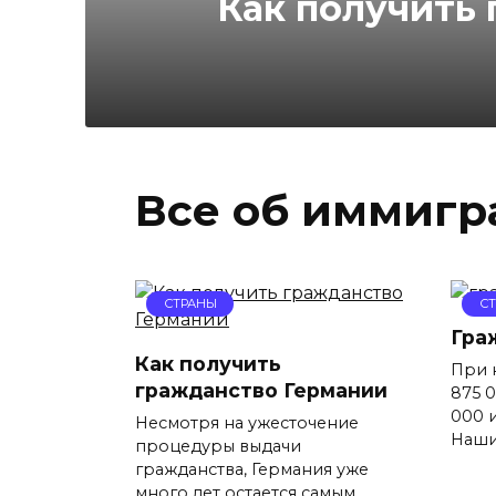
Как получить
Все об иммигр
СТРАНЫ
С
Гра
Как получить
При 
гражданство Германии
875 
000 и
Несмотря на ужесточение
Наши
процедуры выдачи
гражданства, Германия уже
много лет остается самым