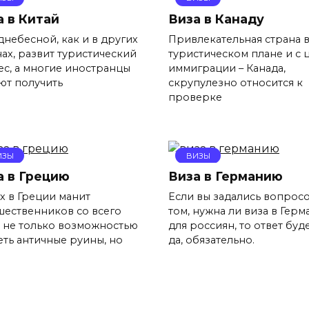
а в Китай
Виза в Канаду
днебесной, как и в других
Привлекательная страна 
нах, развит туристический
туристическом плане и с 
ес, а многие иностранцы
иммиграции – Канада,
ют получить
скрупулезно относится к
проверке
ИЗЫ
ВИЗЫ
а в Грецию
Виза в Германию
х в Греции манит
Если вы задались вопрос
шественников со всего
том, нужна ли виза в Гер
а не только возможностью
для россиян, то ответ буд
еть античные руины, но
да, обязательно.