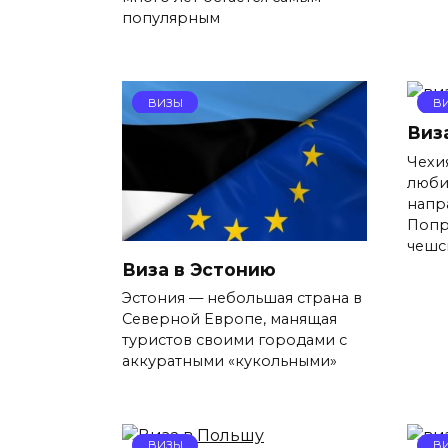
популярным
ВИЗЫ
В
Виз
Чехи
люби
напр
Попр
чешс
Виза в Эстонию
Эстония — небольшая страна в
Северной Европе, манящая
туристов своими городами с
аккуратными «кукольными»
ВИЗЫ
В