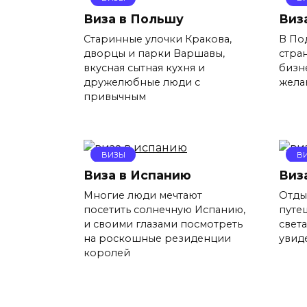
Виза в Польшу
Виз
Старинные улочки Кракова,
В По
дворцы и парки Варшавы,
стра
вкусная сытная кухня и
бизн
дружелюбные люди с
жела
привычным
ВИЗЫ
В
Виза в Испанию
Виз
Многие люди мечтают
Отды
посетить солнечную Испанию,
путе
и своими глазами посмотреть
свет
на роскошные резиденции
увид
королей