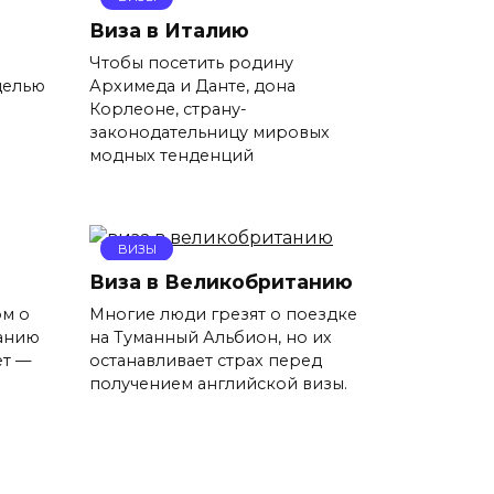
Виза в Италию
в
Чтобы посетить родину
целью
Архимеда и Данте, дона
Корлеоне, страну-
законодательницу мировых
модных тенденций
ВИЗЫ
Виза в Великобританию
ом о
Многие люди грезят о поездке
манию
на Туманный Альбион, но их
ет —
останавливает страх перед
получением английской визы.