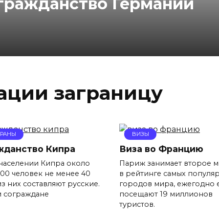
 гражданство Германии
ации заграницу
ТРАНЫ
ВИЗЫ
жданство Кипра
Виза во Францию
населении Кипра около
Париж занимает второе м
000 человек не менее 40
в рейтинге самых популя
з них составляют русские.
городов мира, ежегодно 
 сограждане
посещают 19 миллионов
туристов.