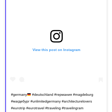
View this post on Instagram
#germany
#deutschland #германия #magdeburg
#магдебург #unlimitedgermany #architecturelovers
#eurotrip #eurotravel #traveling #travelingram