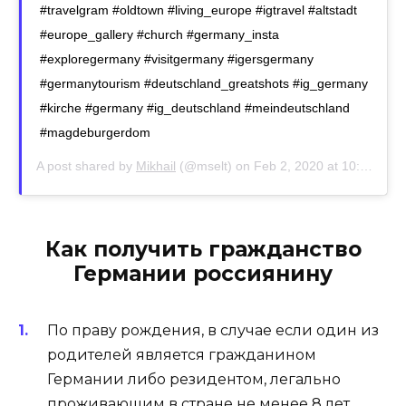
#travelgram #oldtown #living_europe #igtravel #altstadt
#europe_gallery #church #germany_insta
#exploregermany #visitgermany #igersgermany
#germanytourism #deutschland_greatshots #ig_germany
#kirche #germany #ig_deutschland #meindeutschland
#magdeburgerdom
A post shared by
Mikhail
(@mselt) on
Feb 2, 2020 at 10:40pm PST
Как получить гражданство
Германии россиянину
По праву рождения, в случае если один из
родителей является гражданином
Германии либо резидентом, легально
проживающим в стране не менее 8 лет.